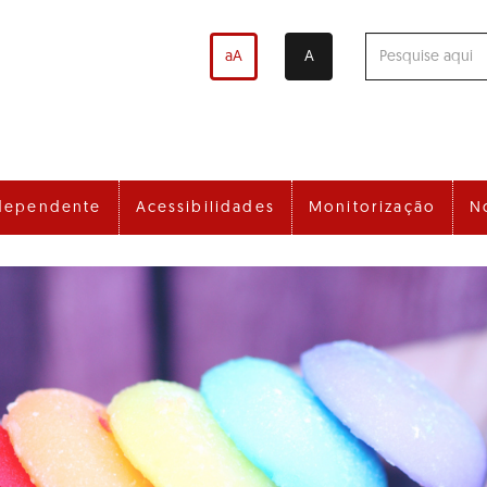
aA
A
dependente
Acessibilidades
Monitorização
N