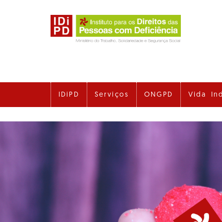
Ir
para
o
conteúdo
principal
IDiPD
Serviços
ONGPD
Vida In