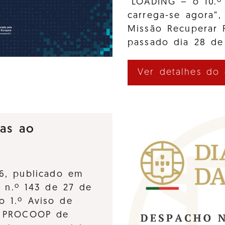
“LOADING – o 10.º
carrega-se agora”,
Missão Recuperar 
passado dia 28 de
Ver detalhes do
ras ao
6, publicado em
, n.º 143 de 27 de
o 1.º Aviso de
o PROCOOP de