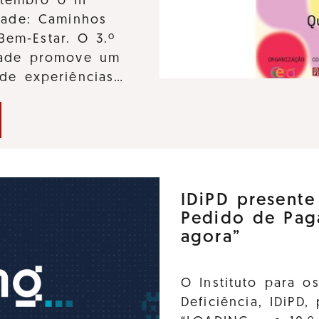
tembro o III
dade: Caminhos
Bem-Estar. O 3.º
idade promove um
 de experiências…
IDiPD present
Pedido de Pag
agora”
O Instituto para o
Deficiência, IDiPD,