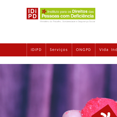
Ir
para
o
conteúdo
principal
IDiPD
Serviços
ONGPD
Vida In