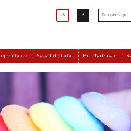
aA
A
dependente
Acessibilidades
Monitorização
N