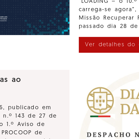
“LOADING – o 10.º
carrega-se agora”,
Missão Recuperar 
passado dia 28 de
Ver detalhes do
ras ao
6, publicado em
, n.º 143 de 27 de
o 1.º Aviso de
o PROCOOP de