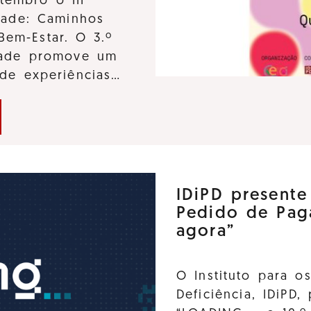
tembro o III
dade: Caminhos
Bem-Estar. O 3.º
idade promove um
 de experiências…
IDiPD present
Pedido de Pag
agora”
O Instituto para o
Deficiência, IDiPD,