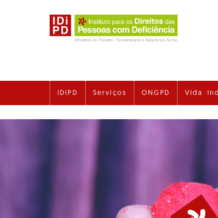
Ir
para
o
conteúdo
principal
IDiPD
Serviços
ONGPD
Vida In