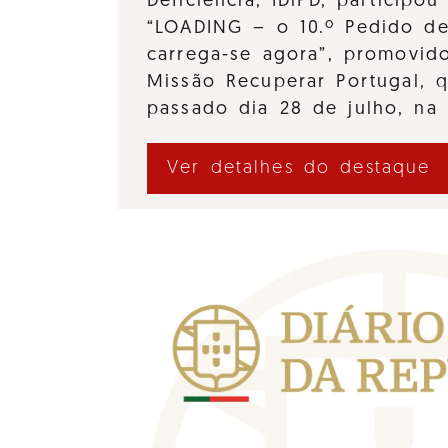
Deficiência, IDiPD, participo
“LOADING – o 10.º Pedido d
carrega-se agora”, promovido
Missão Recuperar Portugal, 
passado dia 28 de julho, na
Ver detalhes do destaque