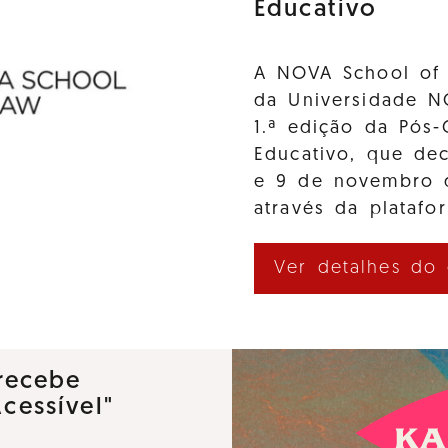
Educativo
A NOVA School of 
da Universidade N
1.ª edição da Pós-
Educativo, que de
e 9 de novembro d
através da platafo
Ver detalhes do
recebe
Acessível"