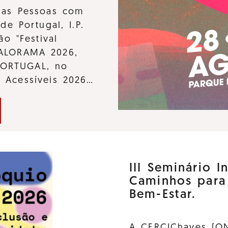
 das Pessoas com
de Portugal, I.P.
ão "Festival
KALORAMA 2026,
PORTUGAL, no
s Acessíveis 2026…
III Seminário I
Caminhos para
Bem-Estar.
A CERCIChaves (ON