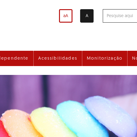
aA
A
dependente
Acessibilidades
Monitorização
N