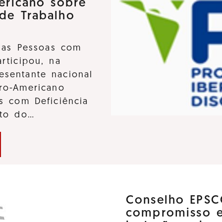
ericano sobre
 de Trabalho
 das Pessoas com
participou, na
sentante nacional
ro-Americano
s com Deficiência
nto do…
Conselho EPSC
compromisso 