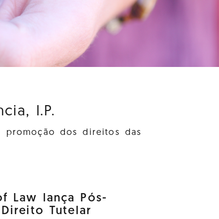
ia, I.P.
à promoção dos direitos das
f Law lança Pós-
ireito Tutelar