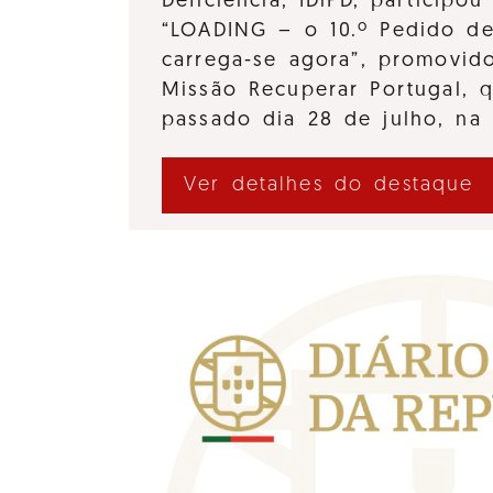
Deficiência, IDiPD, participo
“LOADING – o 10.º Pedido d
carrega-se agora”, promovido
Missão Recuperar Portugal, 
passado dia 28 de julho, na
Ver detalhes do destaque