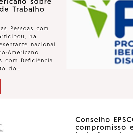
ericano sobre
 de Trabalho
 das Pessoas com
participou, na
sentante nacional
ro-Americano
s com Deficiência
nto do…
Conselho EPSC
compromisso 