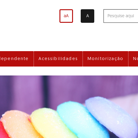
aA
A
dependente
Acessibilidades
Monitorização
N