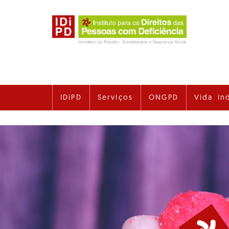
Ir
para
o
conteúdo
principal
IDiPD
Serviços
ONGPD
Vida In