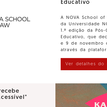
Educativo
A NOVA School of 
da Universidade N
1.ª edição da Pós-
Educativo, que de
e 9 de novembro d
através da platafo
Ver detalhes do
recebe
Acessível"