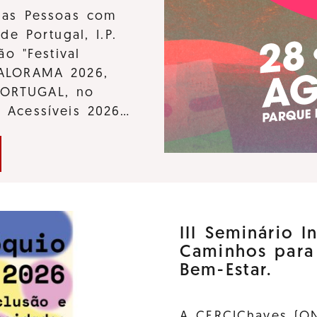
 das Pessoas com
de Portugal, I.P.
ão "Festival
KALORAMA 2026,
PORTUGAL, no
s Acessíveis 2026…
III Seminário I
Caminhos para
Bem-Estar.
A CERCIChaves (ON