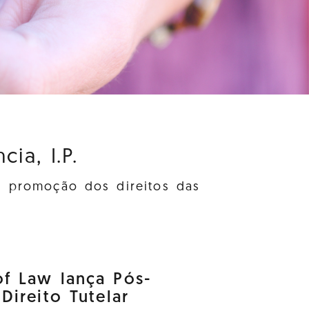
ia, I.P.
à promoção dos direitos das
f Law lança Pós-
ireito Tutelar