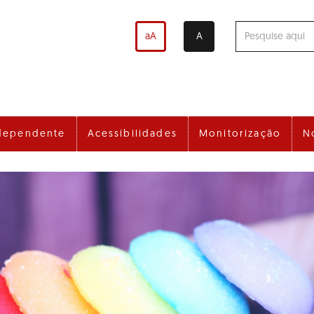
aA
A
dependente
Acessibilidades
Monitorização
N