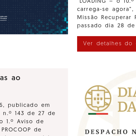
“LOADING – o 10.º
carrega-se agora”,
Missão Recuperar 
passado dia 28 de
Ver detalhes do
ras ao
6, publicado em
, n.º 143 de 27 de
o 1.º Aviso de
o PROCOOP de