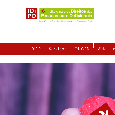
Ir
para
o
conteúdo
principal
IDiPD
Serviços
ONGPD
Vida In