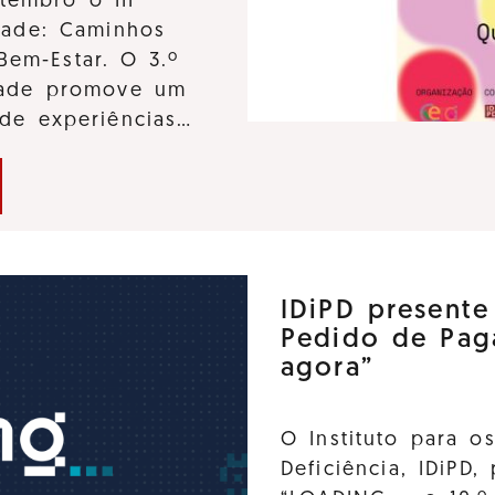
tembro o III
dade: Caminhos
Bem-Estar. O 3.º
idade promove um
 de experiências…
IDiPD present
Pedido de Pag
agora”
O Instituto para o
Deficiência, IDiPD,