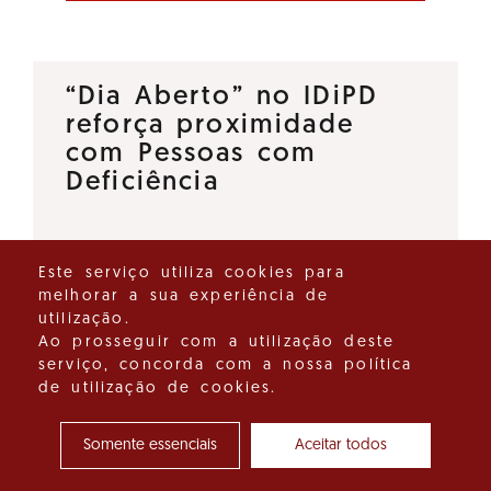
“Dia Aberto” no IDiPD
reforça proximidade
com Pessoas com
Deficiência
O Instituto para os Direitos das
Este serviço utiliza cookies para
Pessoas com Deficiência (IDiPD)
melhorar a sua experiência de
lançou a iniciativa “Dia Aberto”,
utilização.
um espaço de diálogo direto
Ao prosseguir com a utilização deste
serviço, concorda com a nossa política
que tem como objetivo
de utilização de cookies.
reforçar a proximidade entre…
Somente essenciais
Aceitar todos
Ver detalhes do destaque