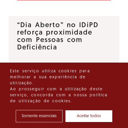
“Dia Aberto” no IDiPD
reforça proximidade
com Pessoas com
Deficiência
O Instituto para os Direitos das
Este serviço utiliza cookies para
Pessoas com Deficiência (IDiPD)
melhorar a sua experiência de
lançou a iniciativa “Dia Aberto”,
utilização.
um espaço de diálogo direto
Ao prosseguir com a utilização deste
serviço, concorda com a nossa política
que tem como objetivo
de utilização de cookies.
reforçar a proximidade entre…
Somente essenciais
Aceitar todos
Ver detalhes do destaque