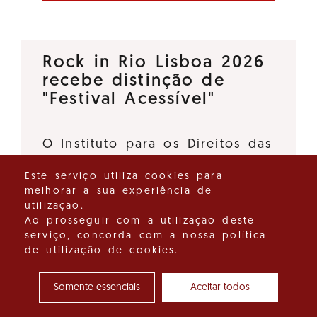
Rock in Rio Lisboa 2026
recebe distinção de
"Festival Acessível"
O Instituto para os Direitos das
Pessoas com Deficiência, I.P., e
Este serviço utiliza cookies para
o Turismo de Portugal, I.P.,
melhorar a sua experiência de
deliberaram atribuir a distinção
utilização.
"Festival Acessível" ao Rock in
Ao prosseguir com a utilização deste
serviço, concorda com a nossa política
Rio Lisboa 2026, promovido…
de utilização de cookies.
Ver detalhes do destaque
Somente essenciais
Aceitar todos