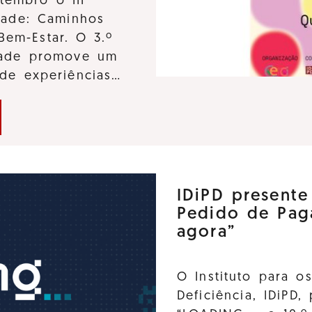
tembro o III
dade: Caminhos
Bem-Estar. O 3.º
idade promove um
 de experiências…
IDiPD present
Pedido de Pag
agora”
O Instituto para o
Deficiência, IDiPD,