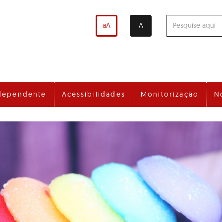
aA
A
dependente
Acessibilidades
Monitorização
N