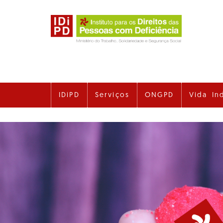
Ir
para
o
conteúdo
principal
IDiPD
Serviços
ONGPD
Vida In