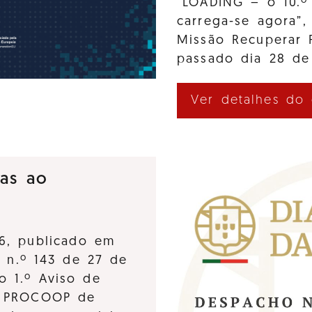
“LOADING – o 10.º
carrega-se agora”,
Missão Recuperar 
passado dia 28 de
Ver detalhes do
ras ao
6, publicado em
, n.º 143 de 27 de
o 1.º Aviso de
o PROCOOP de