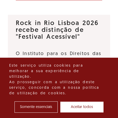
Rock in Rio Lisboa 2026
recebe distinção de
"Festival Acessível"
O Instituto para os Direitos das
Pessoas com Deficiência, I.P., e
Este serviço utiliza cookies para
o Turismo de Portugal, I.P.,
melhorar a sua experiência de
deliberaram atribuir a distinção
utilização.
"Festival Acessível" ao Rock in
Ao prosseguir com a utilização deste
serviço, concorda com a nossa política
Rio Lisboa 2026, promovido…
de utilização de cookies.
Ver detalhes do destaque
Somente essenciais
Aceitar todos