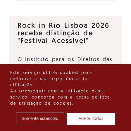
Rock in Rio Lisboa 2026
recebe distinção de
"Festival Acessível"
O Instituto para os Direitos das
Pessoas com Deficiência, I.P., e
Este serviço utiliza cookies para
o Turismo de Portugal, I.P.,
melhorar a sua experiência de
deliberaram atribuir a distinção
utilização.
"Festival Acessível" ao Rock in
Ao prosseguir com a utilização deste
serviço, concorda com a nossa política
Rio Lisboa 2026, promovido…
de utilização de cookies.
Ver detalhes do destaque
Somente essenciais
Aceitar todos