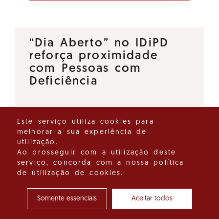
“Dia Aberto” no IDiPD
reforça proximidade
com Pessoas com
Deficiência
O Instituto para os Direitos das
Este serviço utiliza cookies para
Pessoas com Deficiência (IDiPD)
melhorar a sua experiência de
lançou a iniciativa “Dia Aberto”,
utilização.
um espaço de diálogo direto
Ao prosseguir com a utilização deste
serviço, concorda com a nossa política
que tem como objetivo
de utilização de cookies.
reforçar a proximidade entre…
Somente essenciais
Aceitar todos
Ver detalhes do destaque