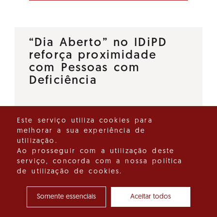
“Dia Aberto” no IDiPD
reforça proximidade
com Pessoas com
Deficiência
O Instituto para os Direitos das
Este serviço utiliza cookies para
Pessoas com Deficiência (IDiPD)
melhorar a sua experiência de
lançou a iniciativa “Dia Aberto”,
utilização.
um espaço de diálogo direto
Ao prosseguir com a utilização deste
serviço, concorda com a nossa política
que tem como objetivo
de utilização de cookies.
reforçar a proximidade entre…
Somente essenciais
Aceitar todos
Ver detalhes do destaque