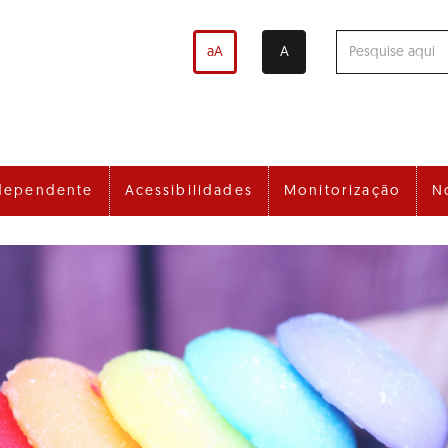
aA
A
dependente
Acessibilidades
Monitorização
N