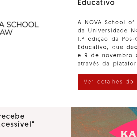
Educativo
A NOVA School of 
da Universidade N
1.ª edição da Pós-
Educativo, que de
e 9 de novembro d
através da platafo
Ver detalhes do
recebe
Acessível"