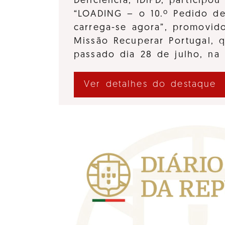
Deficiência, IDiPD, participo
“LOADING – o 10.º Pedido d
carrega-se agora”, promovido
Missão Recuperar Portugal, 
passado dia 28 de julho, na
Ver detalhes do destaque