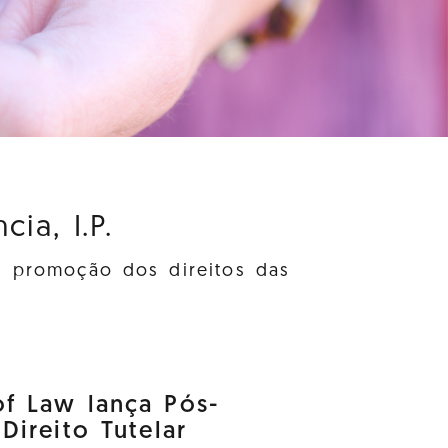
ia, I.P.
à promoção dos direitos das
f Law lança Pós-
ireito Tutelar