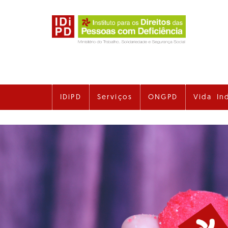
Ir
para
o
conteúdo
principal
IDiPD
Serviços
ONGPD
Vida In