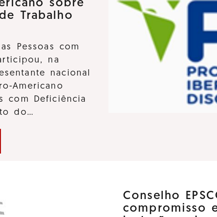
ericano sobre
 de Trabalho
 das Pessoas com
participou, na
sentante nacional
ro-Americano
s com Deficiência
nto do…
Conselho EPSC
compromisso 