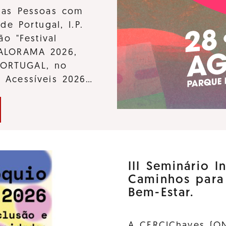
 das Pessoas com
de Portugal, I.P.
ão "Festival
KALORAMA 2026,
PORTUGAL, no
s Acessíveis 2026…
III Seminário I
Caminhos para
Bem-Estar.
A CERCIChaves (ON