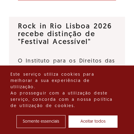
Rock in Rio Lisboa 2026
recebe distinção de
"Festival Acessível"
O Instituto para os Direitos das
Pessoas com Deficiência, I.P., e
Este serviço utiliza cookies para
o Turismo de Portugal, I.P.,
melhorar a sua experiência de
deliberaram atribuir a distinção
utilização.
"Festival Acessível" ao Rock in
Ao prosseguir com a utilização deste
serviço, concorda com a nossa política
Rio Lisboa 2026, promovido…
de utilização de cookies.
Ver detalhes do destaque
Somente essenciais
Aceitar todos