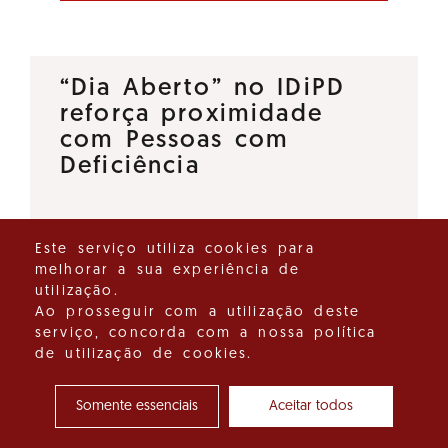
“Dia Aberto” no IDiPD
reforça proximidade
com Pessoas com
Deficiência
O Instituto para os Direitos das
Este serviço utiliza cookies para
Pessoas com Deficiência (IDiPD)
melhorar a sua experiência de
lançou a iniciativa “Dia Aberto”,
utilização.
um espaço de diálogo direto
Ao prosseguir com a utilização deste
serviço, concorda com a nossa política
que tem como objetivo
de utilização de cookies.
reforçar a proximidade entre…
Somente essenciais
Aceitar todos
Ver detalhes do destaque