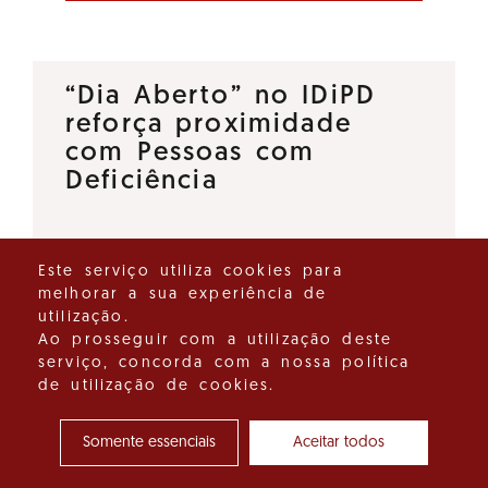
“Dia Aberto” no IDiPD
reforça proximidade
com Pessoas com
Deficiência
O Instituto para os Direitos das
Este serviço utiliza cookies para
Pessoas com Deficiência (IDiPD)
melhorar a sua experiência de
lançou a iniciativa “Dia Aberto”,
utilização.
um espaço de diálogo direto
Ao prosseguir com a utilização deste
serviço, concorda com a nossa política
que tem como objetivo
de utilização de cookies.
reforçar a proximidade entre…
Somente essenciais
Aceitar todos
Ver detalhes do destaque