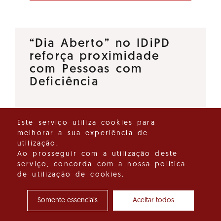
“Dia Aberto” no IDiPD
reforça proximidade
com Pessoas com
Deficiência
O Instituto para os Direitos das
Este serviço utiliza cookies para
Pessoas com Deficiência (IDiPD)
melhorar a sua experiência de
lançou a iniciativa “Dia Aberto”,
utilização.
um espaço de diálogo direto
Ao prosseguir com a utilização deste
serviço, concorda com a nossa política
que tem como objetivo
de utilização de cookies.
reforçar a proximidade entre…
Somente essenciais
Aceitar todos
Ver detalhes do destaque