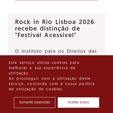
Rock in Rio Lisboa 2026
recebe distinção de
"Festival Acessível"
O Instituto para os Direitos das
Pessoas com Deficiência, I.P., e
Este serviço utiliza cookies para
o Turismo de Portugal, I.P.,
melhorar a sua experiência de
deliberaram atribuir a distinção
utilização.
"Festival Acessível" ao Rock in
Ao prosseguir com a utilização deste
serviço, concorda com a nossa política
Rio Lisboa 2026, promovido…
de utilização de cookies.
Ver detalhes do destaque
Somente essenciais
Aceitar todos