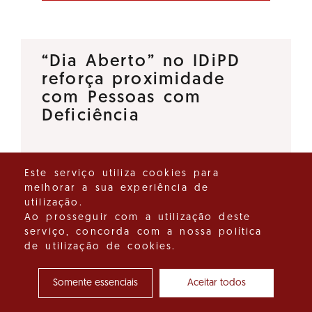
“Dia Aberto” no IDiPD
reforça proximidade
com Pessoas com
Deficiência
O Instituto para os Direitos das
Este serviço utiliza cookies para
Pessoas com Deficiência (IDiPD)
melhorar a sua experiência de
lançou a iniciativa “Dia Aberto”,
utilização.
um espaço de diálogo direto
Ao prosseguir com a utilização deste
serviço, concorda com a nossa política
que tem como objetivo
de utilização de cookies.
reforçar a proximidade entre…
Somente essenciais
Aceitar todos
Ver detalhes do destaque