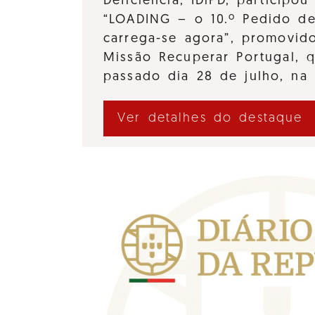
Deficiência, IDiPD, participo
“LOADING – o 10.º Pedido d
carrega-se agora”, promovido
Missão Recuperar Portugal, 
passado dia 28 de julho, na
Ver detalhes do destaque