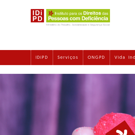
Ir
para
o
conteúdo
principal
IDiPD
Serviços
ONGPD
Vida In