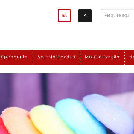
aA
A
dependente
Acessibilidades
Monitorização
N