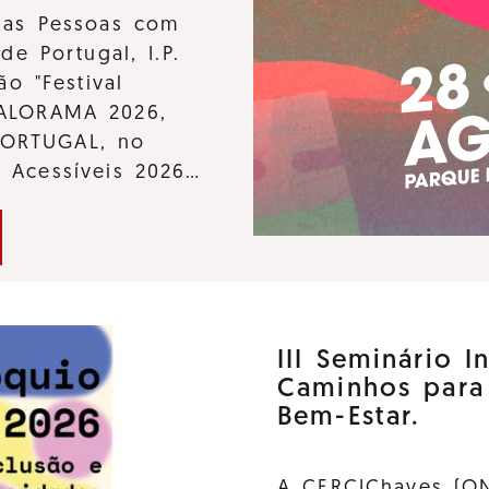
 das Pessoas com
de Portugal, I.P.
ão "Festival
KALORAMA 2026,
PORTUGAL, no
s Acessíveis 2026…
III Seminário I
Caminhos para
Bem-Estar.
A CERCIChaves (ON