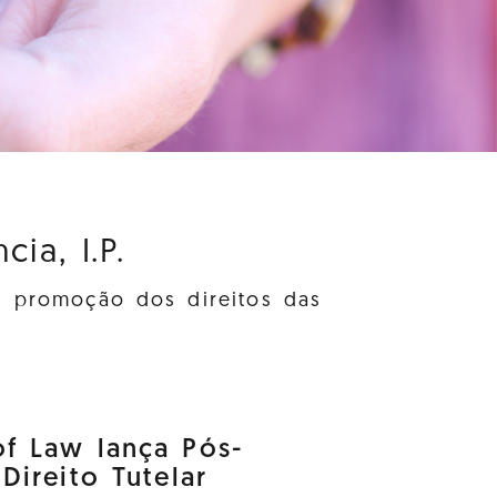
ia, I.P.
à promoção dos direitos das
f Law lança Pós-
ireito Tutelar