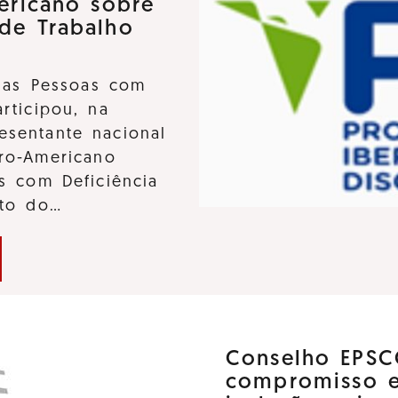
ericano sobre
 de Trabalho
 das Pessoas com
participou, na
sentante nacional
ro-Americano
s com Deficiência
nto do…
Conselho EPSC
compromisso 