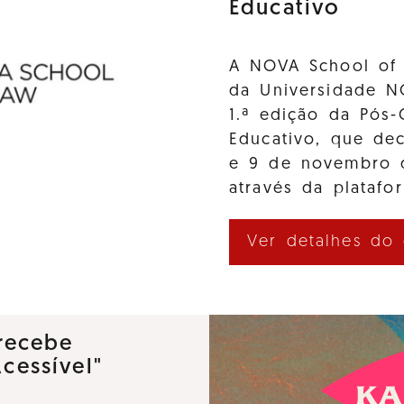
Educativo
A NOVA School of 
da Universidade N
1.ª edição da Pós-
Educativo, que de
e 9 de novembro d
através da platafo
Ver detalhes do
recebe
Acessível"