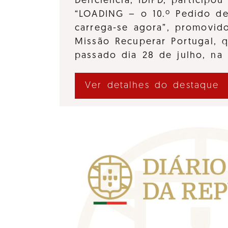
Deficiência, IDiPD, participo
“LOADING – o 10.º Pedido d
carrega-se agora”, promovido
Missão Recuperar Portugal, 
passado dia 28 de julho, na
Ver detalhes do destaque