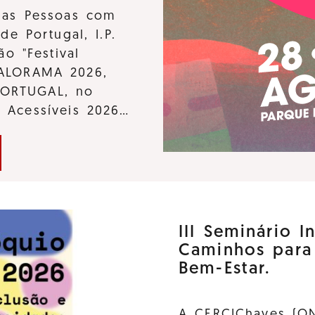
 das Pessoas com
de Portugal, I.P.
ão "Festival
KALORAMA 2026,
PORTUGAL, no
s Acessíveis 2026…
III Seminário I
Caminhos para
Bem-Estar.
A CERCIChaves (ON