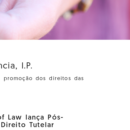
ia, I.P.
à promoção dos direitos das
f Law lança Pós-
ireito Tutelar