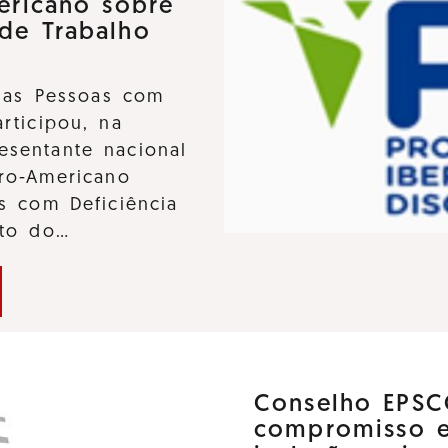
ericano sobre
 de Trabalho
 das Pessoas com
participou, na
sentante nacional
ro-Americano
s com Deficiência
nto do…
Conselho EPSC
compromisso 