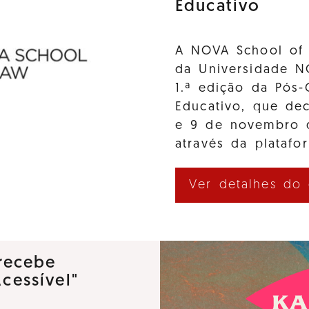
Educativo
A NOVA School of 
da Universidade N
1.ª edição da Pós-
Educativo, que de
e 9 de novembro d
através da platafo
Ver detalhes do
recebe
Acessível"