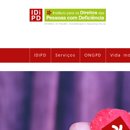
Ir
para
o
conteúdo
principal
IDiPD
Serviços
ONGPD
Vida In