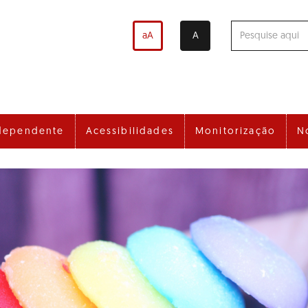
aA
A
dependente
Acessibilidades
Monitorização
N