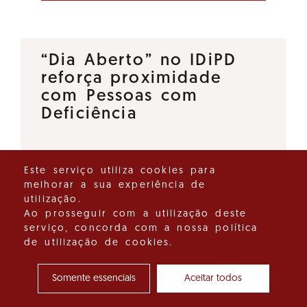
“Dia Aberto” no IDiPD
reforça proximidade
com Pessoas com
Deficiência
O Instituto para os Direitos das
Este serviço utiliza cookies para
Pessoas com Deficiência (IDiPD)
melhorar a sua experiência de
lançou a iniciativa “Dia Aberto”,
utilização.
um espaço de diálogo direto
Ao prosseguir com a utilização deste
serviço, concorda com a nossa política
que tem como objetivo
de utilização de cookies.
reforçar a proximidade entre…
Somente essenciais
Aceitar todos
Ver detalhes do destaque