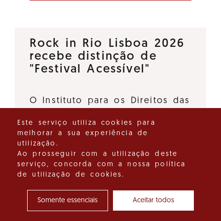
Rock in Rio Lisboa 2026
recebe distinção de
"Festival Acessível"
O Instituto para os Direitos das
Pessoas com Deficiência, I.P., e
Este serviço utiliza cookies para
o Turismo de Portugal, I.P.,
melhorar a sua experiência de
deliberaram atribuir a distinção
utilização.
"Festival Acessível" ao Rock in
Ao prosseguir com a utilização deste
serviço, concorda com a nossa política
Rio Lisboa 2026, promovido…
de utilização de cookies.
Ver detalhes do destaque
Somente essenciais
Aceitar todos