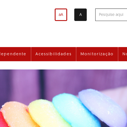
aA
A
dependente
Acessibilidades
Monitorização
N