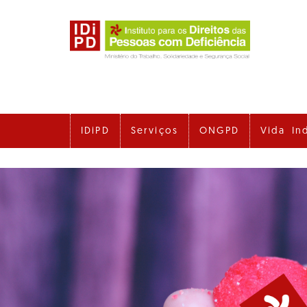
Ir
para
o
conteúdo
principal
IDiPD
Serviços
ONGPD
Vida In