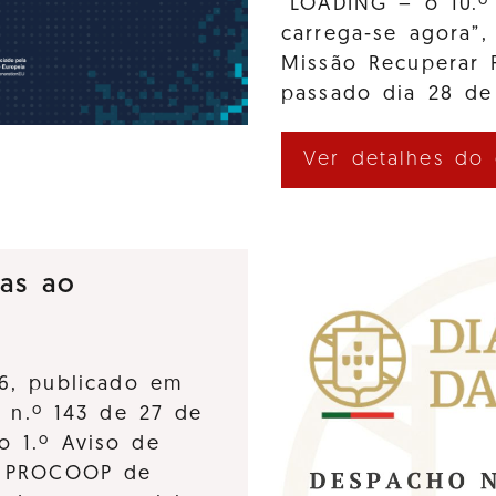
“LOADING – o 10.º
carrega-se agora”,
Missão Recuperar 
passado dia 28 de
Ver detalhes do
ras ao
6, publicado em
, n.º 143 de 27 de
o 1.º Aviso de
o PROCOOP de