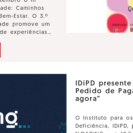
tembro o III
dade: Caminhos
Bem-Estar. O 3.º
idade promove um
 de experiências…
IDiPD present
Pedido de Pag
agora”
O Instituto para o
Deficiência, IDiPD,