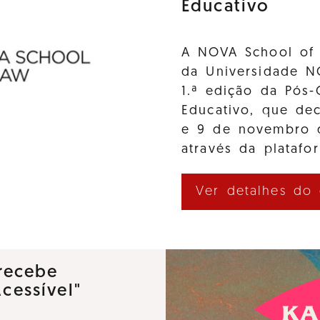
Educativo
A NOVA School of 
da Universidade N
1.ª edição da Pós-
Educativo, que de
e 9 de novembro d
através da platafo
Ver detalhes do
recebe
Acessível"