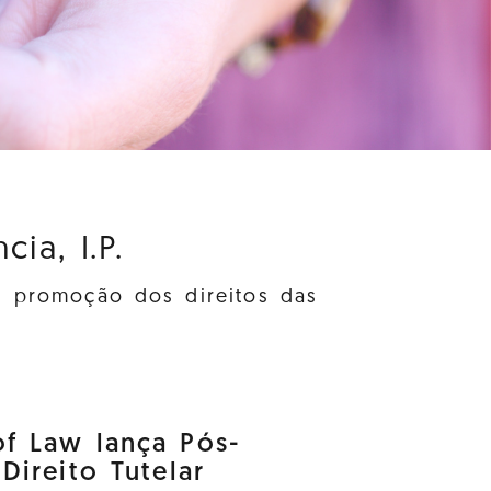
ia, I.P.
à promoção dos direitos das
f Law lança Pós-
ireito Tutelar