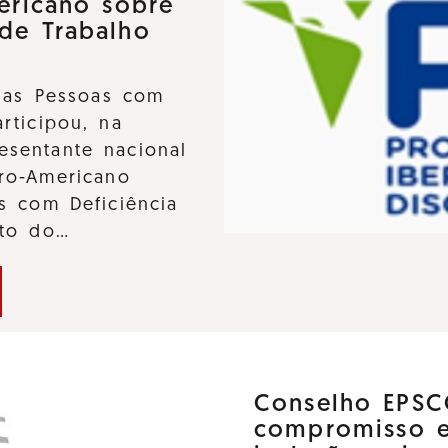
ericano sobre
 de Trabalho
 das Pessoas com
participou, na
sentante nacional
ro-Americano
s com Deficiência
nto do…
Conselho EPSC
compromisso 