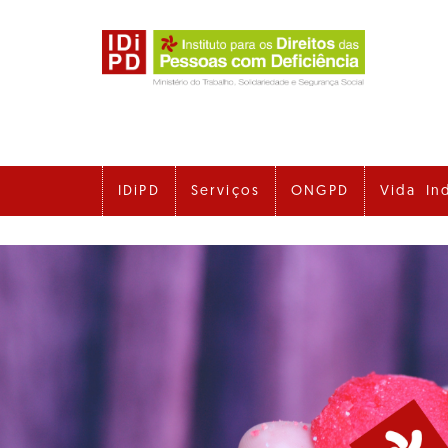
Ir
para
o
conteúdo
principal
IDiPD
Serviços
ONGPD
Vida In