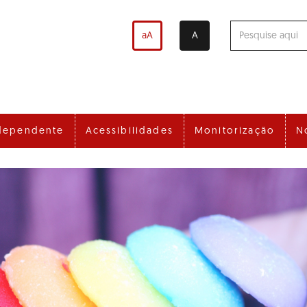
aA
A
dependente
Acessibilidades
Monitorização
N