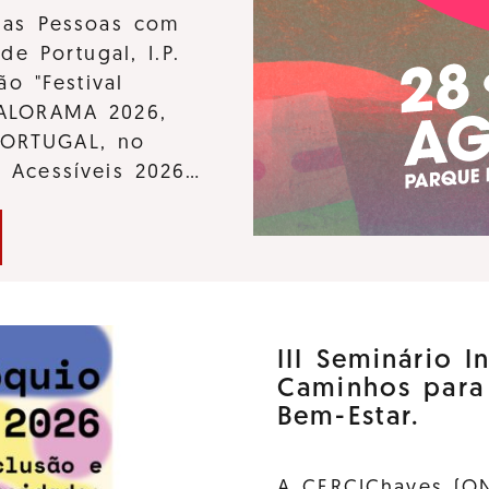
 das Pessoas com
de Portugal, I.P.
ão "Festival
KALORAMA 2026,
PORTUGAL, no
s Acessíveis 2026…
III Seminário I
Caminhos para
Bem-Estar.
A CERCIChaves (ON