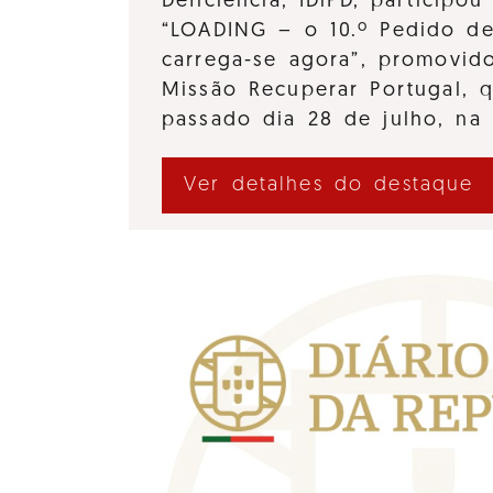
Deficiência, IDiPD, participo
“LOADING – o 10.º Pedido d
carrega-se agora”, promovido
Missão Recuperar Portugal, 
passado dia 28 de julho, na
Ver detalhes do destaque