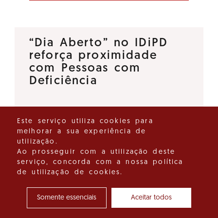
“Dia Aberto” no IDiPD
reforça proximidade
com Pessoas com
Deficiência
O Instituto para os Direitos das
Este serviço utiliza cookies para
Pessoas com Deficiência (IDiPD)
melhorar a sua experiência de
lançou a iniciativa “Dia Aberto”,
utilização.
um espaço de diálogo direto
Ao prosseguir com a utilização deste
serviço, concorda com a nossa política
que tem como objetivo
de utilização de cookies.
reforçar a proximidade entre…
Somente essenciais
Aceitar todos
Ver detalhes do destaque