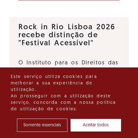
Rock in Rio Lisboa 2026
recebe distinção de
"Festival Acessível"
O Instituto para os Direitos das
Pessoas com Deficiência, I.P., e
Este serviço utiliza cookies para
o Turismo de Portugal, I.P.,
melhorar a sua experiência de
deliberaram atribuir a distinção
utilização.
"Festival Acessível" ao Rock in
Ao prosseguir com a utilização deste
serviço, concorda com a nossa política
Rio Lisboa 2026, promovido…
de utilização de cookies.
Ver detalhes do destaque
Somente essenciais
Aceitar todos