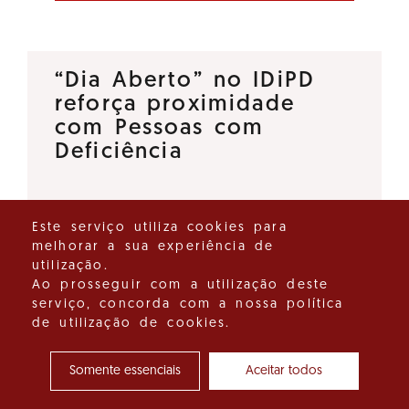
“Dia Aberto” no IDiPD
reforça proximidade
com Pessoas com
Deficiência
O Instituto para os Direitos das
Este serviço utiliza cookies para
Pessoas com Deficiência (IDiPD)
melhorar a sua experiência de
lançou a iniciativa “Dia Aberto”,
utilização.
um espaço de diálogo direto
Ao prosseguir com a utilização deste
serviço, concorda com a nossa política
que tem como objetivo
de utilização de cookies.
reforçar a proximidade entre…
Somente essenciais
Aceitar todos
Ver detalhes do destaque