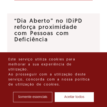
“Dia Aberto” no IDiPD
reforça proximidade
com Pessoas com
Deficiência
O Instituto para os Direitos das
Este serviço utiliza cookies para
Pessoas com Deficiência (IDiPD)
melhorar a sua experiência de
lançou a iniciativa “Dia Aberto”,
utilização.
um espaço de diálogo direto
Ao prosseguir com a utilização deste
serviço, concorda com a nossa política
que tem como objetivo
de utilização de cookies.
reforçar a proximidade entre…
Somente essenciais
Aceitar todos
Ver detalhes do destaque