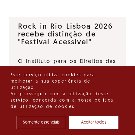
Rock in Rio Lisboa 2026
recebe distinção de
"Festival Acessível"
O Instituto para os Direitos das
Pessoas com Deficiência, I.P., e
Este serviço utiliza cookies para
o Turismo de Portugal, I.P.,
melhorar a sua experiência de
deliberaram atribuir a distinção
utilização.
"Festival Acessível" ao Rock in
Ao prosseguir com a utilização deste
serviço, concorda com a nossa política
Rio Lisboa 2026, promovido…
de utilização de cookies.
Ver detalhes do destaque
Somente essenciais
Aceitar todos