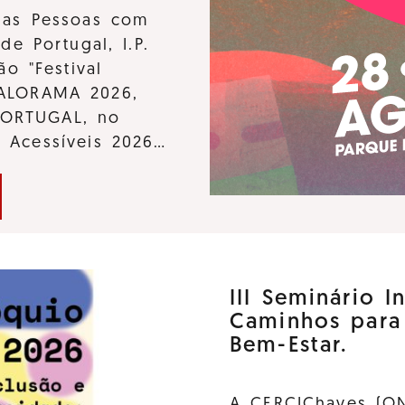
 das Pessoas com
de Portugal, I.P.
ão "Festival
KALORAMA 2026,
PORTUGAL, no
s Acessíveis 2026…
III Seminário I
Caminhos para
Bem-Estar.
A CERCIChaves (ON