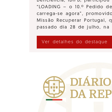
Deficiência, IDiPD, participo
“LOADING – o 10.º Pedido d
carrega-se agora”, promovido
Missão Recuperar Portugal, 
passado dia 28 de julho, na
Ver detalhes do destaque