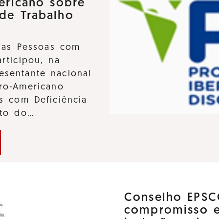
ericano sobre
 de Trabalho
 das Pessoas com
participou, na
sentante nacional
ro-Americano
s com Deficiência
nto do…
Conselho EPSC
compromisso 