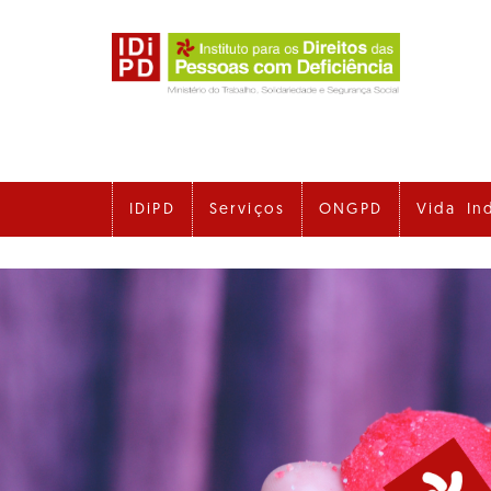
Ir
para
o
conteúdo
principal
IDiPD
Serviços
ONGPD
Vida In