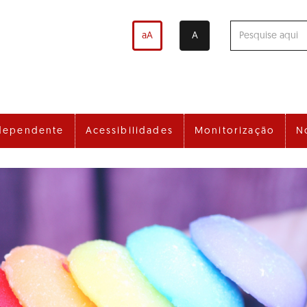
aA
A
dependente
Acessibilidades
Monitorização
N