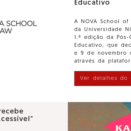
Educativo
A NOVA School of 
da Universidade N
1.ª edição da Pós-
Educativo, que de
e 9 de novembro d
através da platafo
Ver detalhes do
recebe
Acessível"