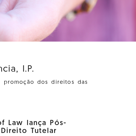
ia, I.P.
à promoção dos direitos das
f Law lança Pós-
ireito Tutelar