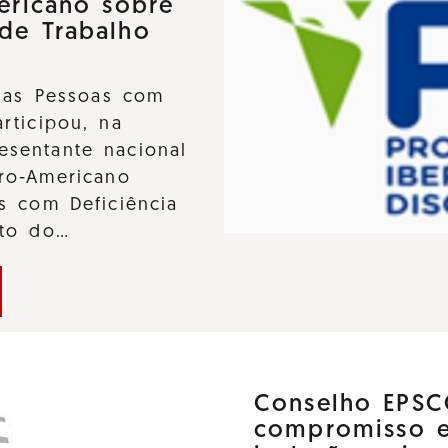
ericano sobre
 de Trabalho
 das Pessoas com
participou, na
sentante nacional
ro-Americano
s com Deficiência
nto do…
Conselho EPSC
compromisso 