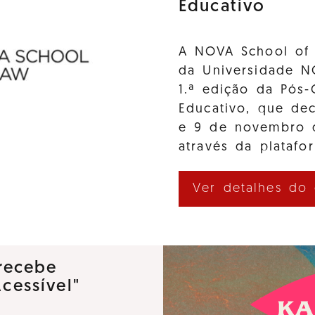
Educativo
A NOVA School of 
da Universidade N
1.ª edição da Pós-
Educativo, que de
e 9 de novembro d
através da platafo
Ver detalhes do
recebe
Acessível"