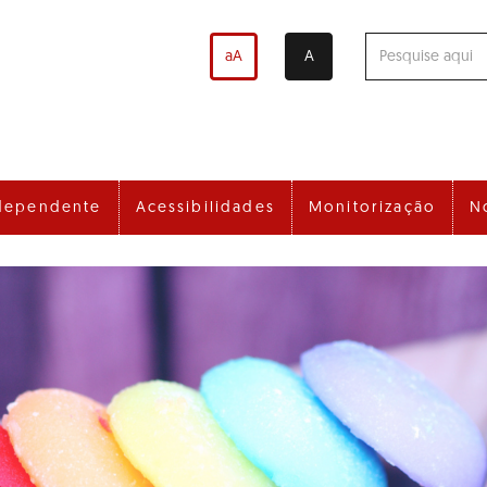
aA
A
dependente
Acessibilidades
Monitorização
N