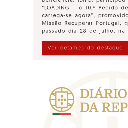
Deficiência, IDiPD, participo
“LOADING – o 10.º Pedido d
carrega-se agora”, promovido
Missão Recuperar Portugal, 
passado dia 28 de julho, na
Ver detalhes do destaque