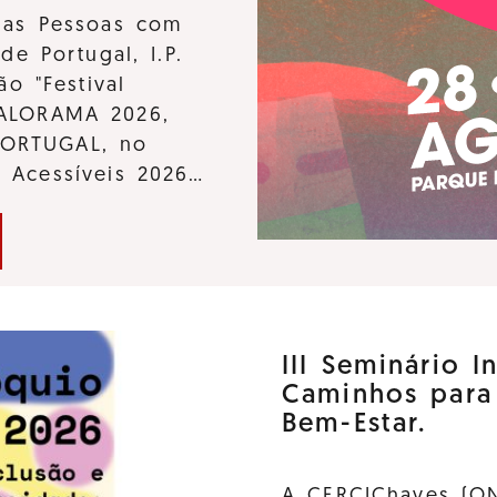
 das Pessoas com
de Portugal, I.P.
ão "Festival
KALORAMA 2026,
PORTUGAL, no
s Acessíveis 2026…
III Seminário I
Caminhos para
Bem-Estar.
A CERCIChaves (ON