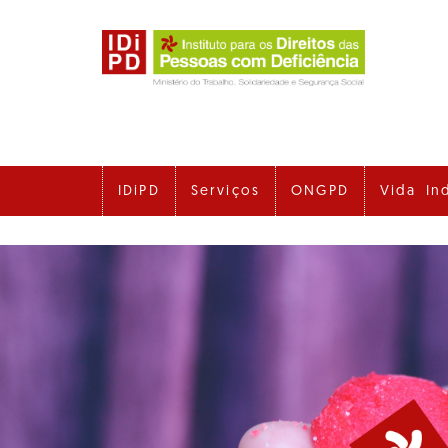
Ir
para
o
conteúdo
principal
IDiPD
Serviços
ONGPD
Vida In