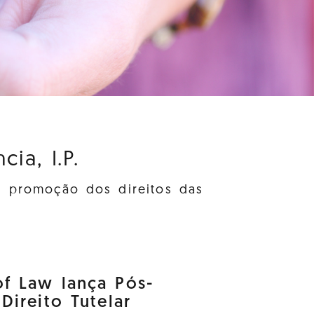
ia, I.P.
à promoção dos direitos das
f Law lança Pós-
ireito Tutelar