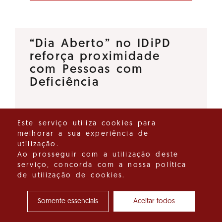
“Dia Aberto” no IDiPD
reforça proximidade
com Pessoas com
Deficiência
O Instituto para os Direitos das
Este serviço utiliza cookies para
Pessoas com Deficiência (IDiPD)
melhorar a sua experiência de
lançou a iniciativa “Dia Aberto”,
utilização.
um espaço de diálogo direto
Ao prosseguir com a utilização deste
serviço, concorda com a nossa política
que tem como objetivo
de utilização de cookies.
reforçar a proximidade entre…
Somente essenciais
Aceitar todos
Ver detalhes do destaque