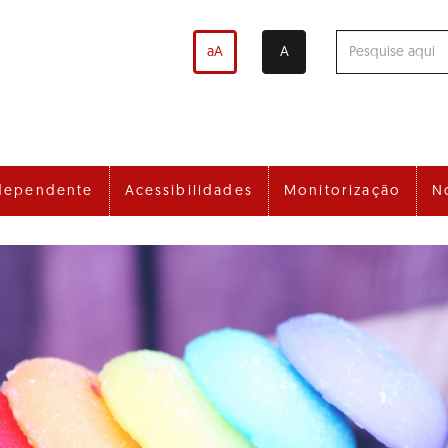
aA
A
dependente
Acessibilidades
Monitorização
N