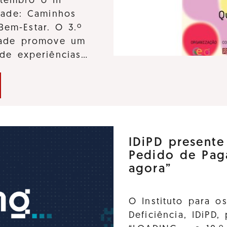
tembro o III
dade: Caminhos
Bem-Estar. O 3.º
idade promove um
 de experiências…
IDiPD present
Pedido de Pag
agora”
O Instituto para o
Deficiência, IDiPD,