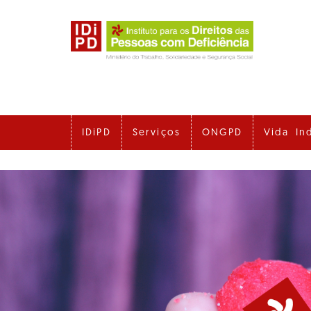
Ir
para
o
conteúdo
principal
IDiPD
Serviços
ONGPD
Vida In