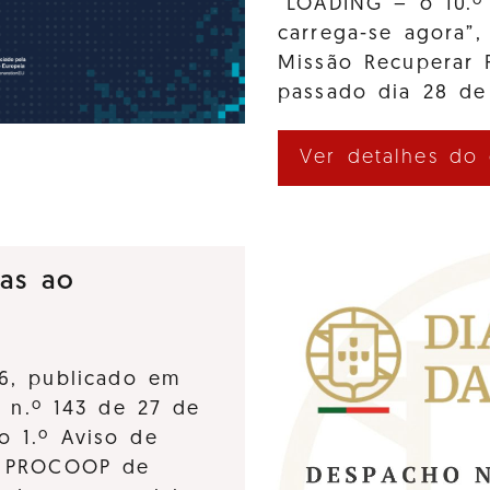
“LOADING – o 10.º
carrega-se agora”,
Missão Recuperar 
passado dia 28 de
Ver detalhes do
ras ao
6, publicado em
, n.º 143 de 27 de
o 1.º Aviso de
o PROCOOP de