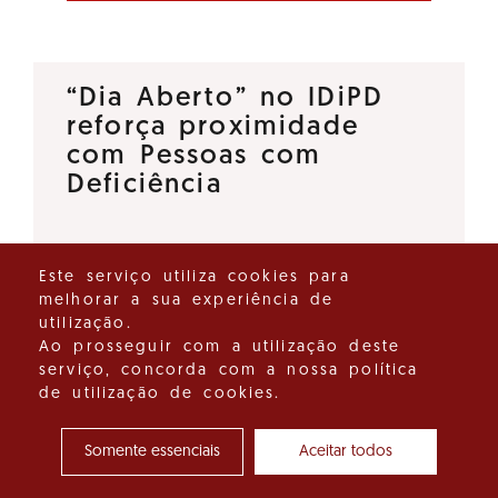
“Dia Aberto” no IDiPD
reforça proximidade
com Pessoas com
Deficiência
O Instituto para os Direitos das
Este serviço utiliza cookies para
Pessoas com Deficiência (IDiPD)
melhorar a sua experiência de
lançou a iniciativa “Dia Aberto”,
utilização.
um espaço de diálogo direto
Ao prosseguir com a utilização deste
serviço, concorda com a nossa política
que tem como objetivo
de utilização de cookies.
reforçar a proximidade entre…
Somente essenciais
Aceitar todos
Ver detalhes do destaque