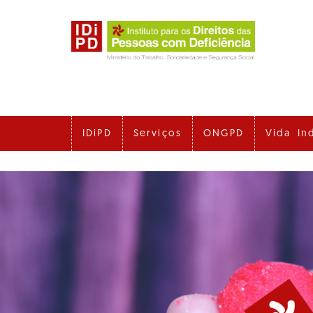
Ir
para
o
conteúdo
principal
IDiPD
Serviços
ONGPD
Vida In