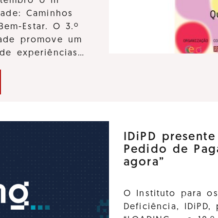
tembro o III
dade: Caminhos
Bem-Estar. O 3.º
idade promove um
 de experiências…
IDiPD present
Pedido de Pag
agora”
O Instituto para o
Deficiência, IDiPD,