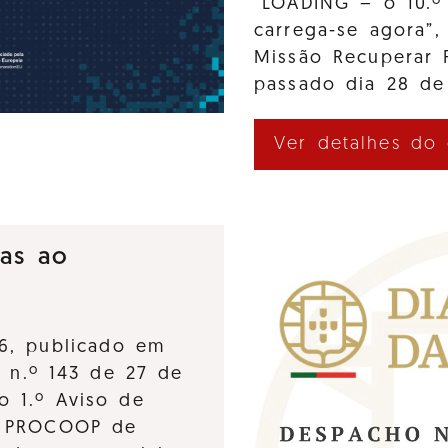
“LOADING – o 10.º
carrega-se agora”,
Missão Recuperar 
passado dia 28 de
Ver detalhes do
ras ao
6, publicado em
, n.º 143 de 27 de
o 1.º Aviso de
o PROCOOP de