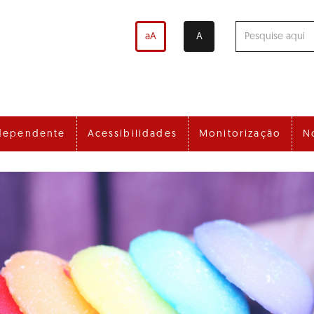
aA
A
dependente
Acessibilidades
Monitorização
N