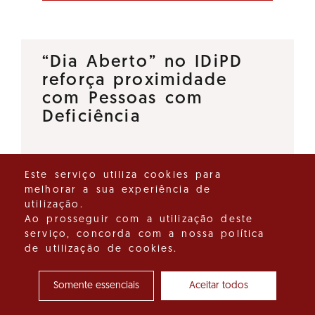
“Dia Aberto” no IDiPD
reforça proximidade
com Pessoas com
Deficiência
O Instituto para os Direitos das
Este serviço utiliza cookies para
Pessoas com Deficiência (IDiPD)
melhorar a sua experiência de
lançou a iniciativa “Dia Aberto”,
utilização.
um espaço de diálogo direto
Ao prosseguir com a utilização deste
serviço, concorda com a nossa política
que tem como objetivo
de utilização de cookies.
reforçar a proximidade entre…
Somente essenciais
Aceitar todos
Ver detalhes do destaque