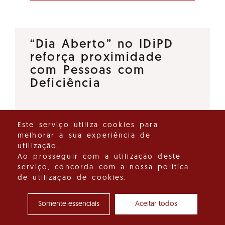
“Dia Aberto” no IDiPD
reforça proximidade
com Pessoas com
Deficiência
O Instituto para os Direitos das
Este serviço utiliza cookies para
Pessoas com Deficiência (IDiPD)
melhorar a sua experiência de
lançou a iniciativa “Dia Aberto”,
utilização.
um espaço de diálogo direto
Ao prosseguir com a utilização deste
serviço, concorda com a nossa política
que tem como objetivo
de utilização de cookies.
reforçar a proximidade entre…
Somente essenciais
Aceitar todos
Ver detalhes do destaque