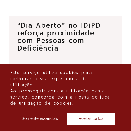
“Dia Aberto” no IDiPD
reforça proximidade
com Pessoas com
Deficiência
O Instituto para os Direitos das
Este serviço utiliza cookies para
Pessoas com Deficiência (IDiPD)
melhorar a sua experiência de
lançou a iniciativa “Dia Aberto”,
utilização.
um espaço de diálogo direto
Ao prosseguir com a utilização deste
serviço, concorda com a nossa política
que tem como objetivo
de utilização de cookies.
reforçar a proximidade entre…
Somente essenciais
Aceitar todos
Ver detalhes do destaque