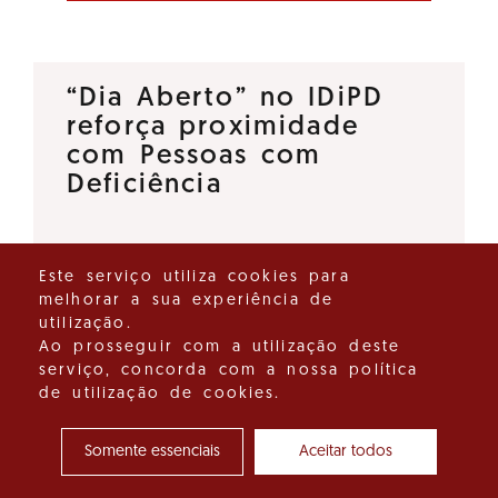
“Dia Aberto” no IDiPD
reforça proximidade
com Pessoas com
Deficiência
O Instituto para os Direitos das
Este serviço utiliza cookies para
Pessoas com Deficiência (IDiPD)
melhorar a sua experiência de
lançou a iniciativa “Dia Aberto”,
utilização.
um espaço de diálogo direto
Ao prosseguir com a utilização deste
serviço, concorda com a nossa política
que tem como objetivo
de utilização de cookies.
reforçar a proximidade entre…
Somente essenciais
Aceitar todos
Ver detalhes do destaque