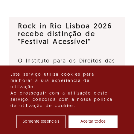
Rock in Rio Lisboa 2026
recebe distinção de
"Festival Acessível"
O Instituto para os Direitos das
Pessoas com Deficiência, I.P., e
Este serviço utiliza cookies para
o Turismo de Portugal, I.P.,
melhorar a sua experiência de
deliberaram atribuir a distinção
utilização.
"Festival Acessível" ao Rock in
Ao prosseguir com a utilização deste
serviço, concorda com a nossa política
Rio Lisboa 2026, promovido…
de utilização de cookies.
Ver detalhes do destaque
Somente essenciais
Aceitar todos